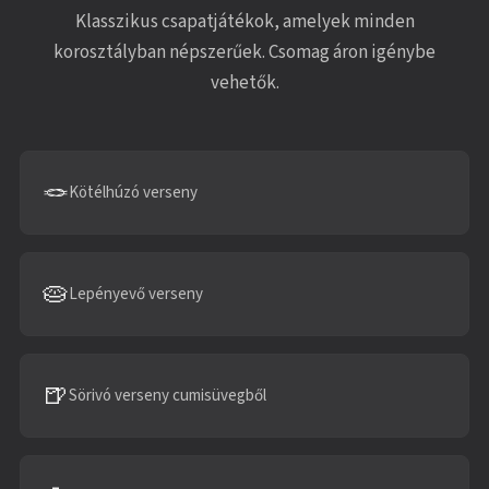
Klasszikus csapatjátékok, amelyek minden
korosztályban népszerűek. Csomag áron igénybe
vehetők.
🪢
Kötélhúzó verseny
🥧
Lepényevő verseny
🍺
Sörivó verseny cumisüvegből