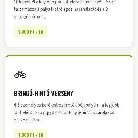
10 lövésből a legtöbb pontot elérő csapat győz. Az ár
tartalmazza a pálya kizárólagos használatát és a 3
dobogós érmeit.
1.000 Ft / fő
🚲
BRINGÓ-HINTÓ VERSENY
4-5 személyes kerékpáros hintók bójapályán – a legjobb
időt elérő csapat győz. 4 db Bringó-hintó kizárólagos
használatával.
1.000 Ft / fő