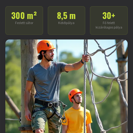
300 m²
8,5 m
30+
Fedett sátor
Kötélpálya
Fő felett
kizárólagos pálya