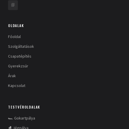
📘
OLDALAK
Főoldal
Szolgáltatások
Csapatépítés
Gyerekzsúr
Árak
Kapcsolat
TESTVÉROLDALAK
🏎️ Gokartpálya
⛸️ Jégpálya