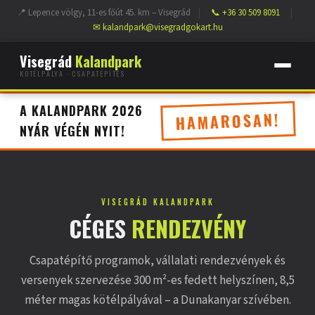
📍 Lepence völgy, 11-es főút 45. km – Visegrád
|
📞 +36 30 509 8091
|
✉ kalandpark@visegradgokart.hu
Visegrád
Kalandpark
KÖTÉLPÁLYA · CSAPATÉPÍTÉS
A KALANDPARK 2026
HAMAROSAN!
NYÁR VÉGÉN NYIT!
VISEGRÁD KALANDPARK
CÉGES
RENDEZVÉNY
Csapatépítő programok, vállalati rendezvények és
versenyek szervezése 300 m²-es fedett helyszínen, 8,5
méter magas kötélpályával – a Dunakanyar szívében.