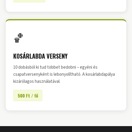
🏀
KOSÁRLABDA VERSENY
10 dobásból ki tud többet bedobni – egyéni és
csapatversenyként is lebonyolítható. A kosárlabdapálya
kizárólagos használatával.
500 Ft / fő