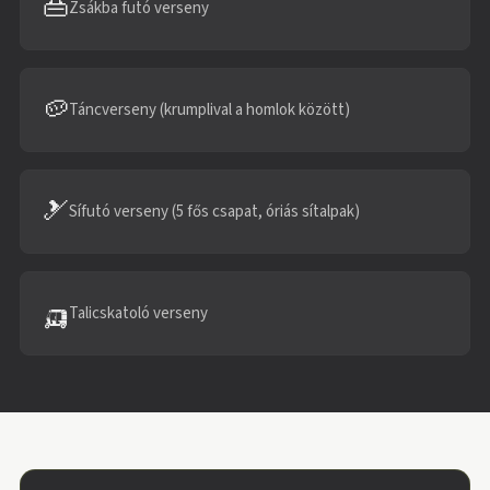
👜
Zsákba futó verseny
🥔
Táncverseny (krumplival a homlok között)
🎿
Sífutó verseny (5 fős csapat, óriás sítalpak)
🛺
Talicskatoló verseny