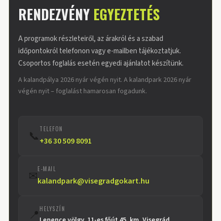
RENDEZVÉNY
EGYEZTETÉS
A programok részleteiről, az árakról és a szabad
időpontokról telefonon vagy e-mailben tájékoztatjuk.
Csoportos foglalás esetén egyedi ajánlatot készítünk.
A kalandpálya 2026 nyár végén nyit. A kalandpark 2026 nyár
végén nyit – foglalást hamarosan fogadunk.
TELEFON
📞
+36 30 509 8091
E-MAIL
✉
kalandpark@visegradgokart.hu
HELYSZÍN
📍
Lepence völgy, 11-es főút 45. km, Visegrád