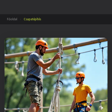
Főoldal
›
Csapatépítés