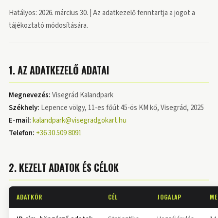
Hatályos: 2026. március 30. | Az adatkezelő fenntartja a jogot a
tájékoztató módosítására.
1. AZ ADATKEZELŐ ADATAI
Megnevezés:
Visegrád Kalandpark
Székhely:
Lepence völgy, 11-es főút 45-ös KM kő, Visegrád, 2025
E-mail:
kalandpark@visegradgokart.hu
Telefon:
+36 30 509 8091
2. KEZELT ADATOK ÉS CÉLOK
ADATKÖR
CÉL
JOGALAP
ME