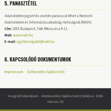
5. PANASZTÉTEL
Adatvédelmi jogsértés esetén panasszal élhet a Nemzeti
Adatvédelmi és Információszabadság Hatóságnál (NAIH):
Cím:
1055 Budapest, Falk Miksa utca 9-11.
Web:
www.naih.hu
E-mail:
ugyfelszolgalat@naih.hu
6. KAPCSOLÓDÓ DOKUMENTUMOK
Impresszum
·
Sütikezelési tájékoztató
Visegrád Kalandpark – Adatkezelési tájékoztató | Hatályos: 2026.
március 30.