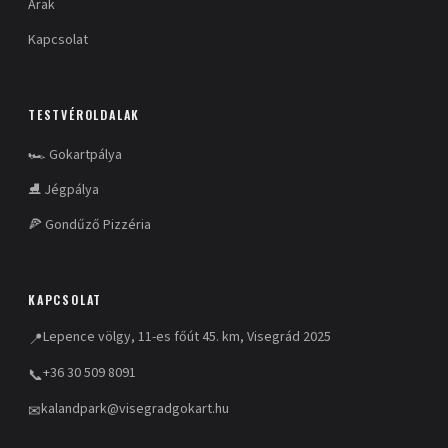
Árak
Kapcsolat
TESTVÉROLDALAK
🏎️ Gokartpálya
⛸️ Jégpálya
🍕 Gondűző Pizzéria
KAPCSOLAT
Lepence völgy, 11-es főút 45. km, Visegrád 2025
📍
+36 30 509 8091
📞
kalandpark@visegradgokart.hu
✉