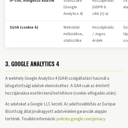
IP-cím, böngésző adatok
Statisztika
Hozzájárulás
14
(Google
(GDPR 6.
al
Analytics 4)
cikk (1) a)
Sütik (cookie-k)
Weboldal
Hozzájárulás
Sü
működése,
/ Jogos
tá
statisztika
érdek
sz
3. GOOGLE ANALYTICS 4
A webhely Google Analytics 4 (GA4) szolgáltatást használ a
látogatottsági adatok elemzéséhez. A GA4 csak az érintett
hozzájárulása esetén kerül betöltésre (cookie-elfogadás után).
Az adatokat a Google LLC kezeli. Az adattovábbítás az Európai
Bizottság által jóváhagyott adatvédelmi garanciák alapján
történik. További információ:
policies.google.com/privacy