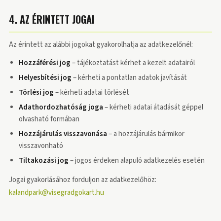
4. AZ ÉRINTETT JOGAI
Az érintett az alábbi jogokat gyakorolhatja az adatkezelőnél:
Hozzáférési jog
– tájékoztatást kérhet a kezelt adatairól
Helyesbítési jog
– kérheti a pontatlan adatok javítását
Törlési jog
– kérheti adatai törlését
Adathordozhatóság joga
– kérheti adatai átadását géppel
olvasható formában
Hozzájárulás visszavonása
– a hozzájárulás bármikor
visszavonható
Tiltakozási jog
– jogos érdeken alapuló adatkezelés esetén
Jogai gyakorlásához forduljon az adatkezelőhöz:
kalandpark@visegradgokart.hu