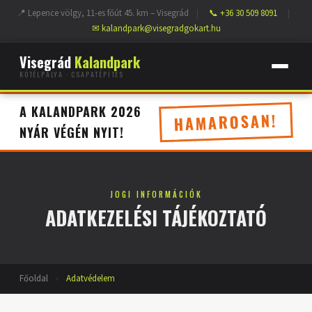
📍 Lepence völgy, 11-es főút 45. km – Visegrád
|
📞 +36 30 509 8091
|
✉ kalandpark@visegradgokart.hu
Visegrád
Kalandpark
KÖTÉLPÁLYA · CSAPATÉPÍTÉS
A KALANDPARK 2026
HAMAROSAN!
NYÁR VÉGÉN NYIT!
JOGI INFORMÁCIÓK
ADATKEZELÉSI TÁJÉKOZTATÓ
Főoldal
›
Adatvédelem